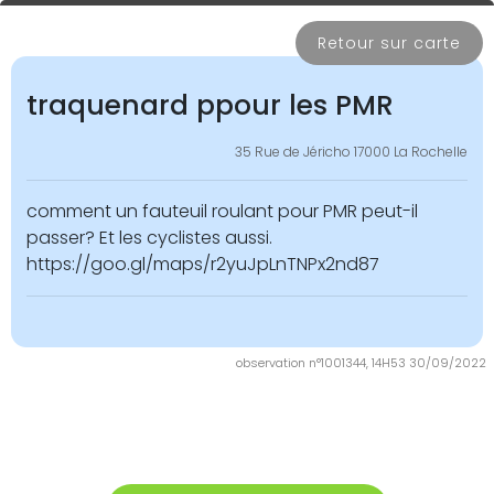
Retour sur carte
traquenard ppour les PMR
35 Rue de Jéricho 17000 La Rochelle
comment un fauteuil roulant pour PMR peut-il
passer? Et les cyclistes aussi.
https://goo.gl/maps/r2yuJpLnTNPx2nd87
observation n°1001344, 14H53 30/09/2022